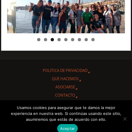
POLÍTICA DE PRIVACIDAD
QUE HACEMOS
ASOCIARSE
CONTACTO
Usamos cookies para asegurar que te damos la mejor
Gracias por interesarte en conocer nuestra Asociación Cultural
experiencia en nuestra web. Si continúas usando este sitio,
"Amigos de Cuba de Albacete.
asumiremos que estás de acuerdo con ello.
Aceptar
FUNCIONA CON
PARABOLA
&
WORDPRESS.