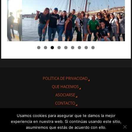
POLÍTICA DE PRIVACIDAD
QUE HACEMOS
ASOCIARSE
CONTACTO
Usamos cookies para asegurar que te damos la mejor
Gracias por interesarte en conocer nuestra Asociación Cultural
experiencia en nuestra web. Si continúas usando este sitio,
"Amigos de Cuba de Albacete.
asumiremos que estás de acuerdo con ello.