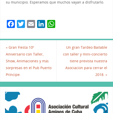
su municipio. Esperamos que muchos vayan a disfrutarlo.
F
T
E
Li
W
a
w
m
n
h
c
itt
ai
k
at
e
er
l
e
s
«
Gran Fiesta 10º
Un gran Tardeo Bailable
b
dI
A
Aniversario con Taller,
con taller y mini-concierto
Show, Animaciones y más
tiene prevista nuestra
o
n
p
sorpresas en el Pub Puerto
Asociación para cerrar el
o
p
Príncipe.
2018.
»
k