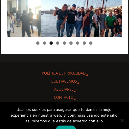
POLÍTICA DE PRIVACIDAD
QUE HACEMOS
ASOCIARSE
CONTACTO
Usamos cookies para asegurar que te damos la mejor
Gracias por interesarte en conocer nuestra Asociación Cultural
experiencia en nuestra web. Si continúas usando este sitio,
"Amigos de Cuba de Albacete.
asumiremos que estás de acuerdo con ello.